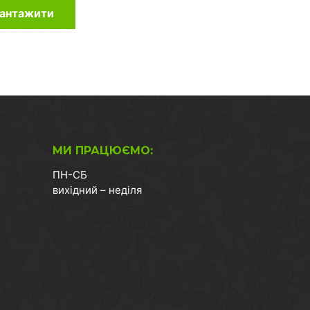
антажити
МИ ПРАЦЮЄМО:
ПН-СБ
вихідний – неділя