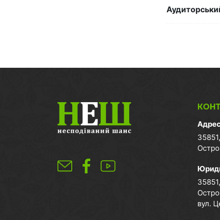
Аудиторський
КОН
Адрес
35851,
Остро
Юриди
35851,
Остро
вул. Ц