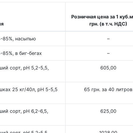
Розничная цена за 1 куб.м
ия
грн. (в т.ч. НДС)
5-85%, насыпью
–
-85%, в биг-бегах
–
ий сорт, pH 5,2-5,5,
605,00
ках 25 кг/40л, pH 5-5,5
65 грн. за 40 литров
й сорт, pH 6,2-6,5,
625,00
ий сорт, pH 5,2-5,5,
1028,00