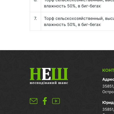
влажность 50%, в биг-бегах
7.
Торф сельскохозяйственный, высши
влажность 50%, в биг-бегах
КОН
Адрес
35851,
Остро
Юриди
35851,