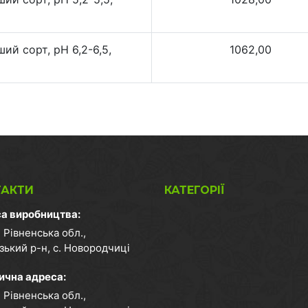
й сорт, pH 6,2-6,5,
1062,00
ТАКТИ
КАТЕГОРІЇ
а виробництва:
 Рівненська обл.,
зький р-н, с. Новородчиці
чна адреса:
 Рівненська обл.,